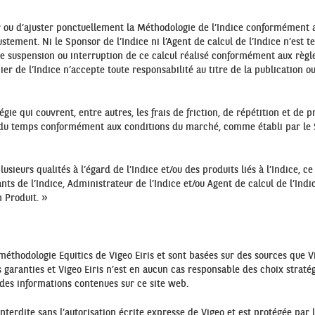
er ou d’ajuster ponctuellement la Méthodologie de l’Indice conformément a
stement. Ni le Sponsor de l’Indice ni l’Agent de calcul de l’Indice n’est te
te suspension ou interruption de ce calcul réalisé conformément aux règles 
ncier de l’Indice n’accepte toute responsabilité au titre de la publication 
égie qui couvrent, entre autres, les frais de friction, de répétition et de
fil du temps conformément aux conditions du marché, comme établi par le 
lusieurs qualités à l’égard de l’Indice et/ou des produits liés à l’Indice, 
 de l’Indice, Administrateur de l’Indice et/ou Agent de calcul de l’Indice
n Produit. »
 méthodologie Equitics de Vigeo Eiris et sont basées sur des sources que Vi
as garanties et Vigeo Eiris n’est en aucun cas responsable des choix strat
e des informations contenues sur ce site web.
nterdite sans l’autorisation écrite expresse de Vigeo et est protégée par l