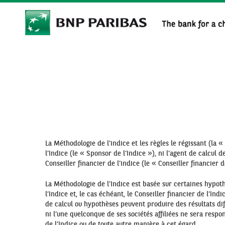
Skip
to
main
content
La Méthodologie de l’indice et les règles le régissant (la «
l’Indice (le « Sponsor de l’Indice »), ni l’agent de calcul d
Conseiller financier de l’indice (le « Conseiller financier 
La Méthodologie de l’Indice est basée sur certaines hypoth
l’Indice et, le cas échéant, le Conseiller financier de l’I
de calcul ou hypothèses peuvent produire des résultats diff
ni l’une quelconque de ses sociétés affiliées ne sera respo
de l’Indice ou de toute autre manière à cet égard.